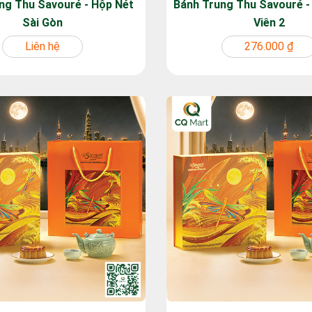
ng Thu Savouré - Hộp Nét
Bánh Trung Thu Savouré 
Sài Gòn
Viên 2
Liên hệ
276.000 ₫