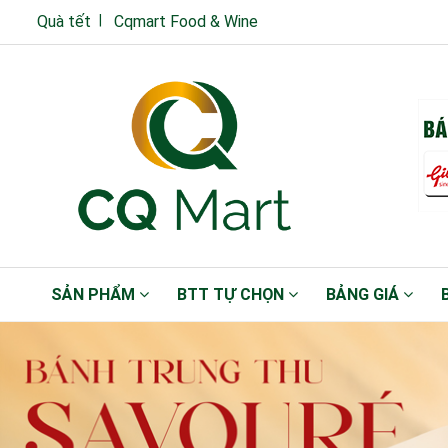
Quà tết
Cqmart Food & Wine
SẢN PHẨM
BTT TỰ CHỌN
BẢNG GIÁ