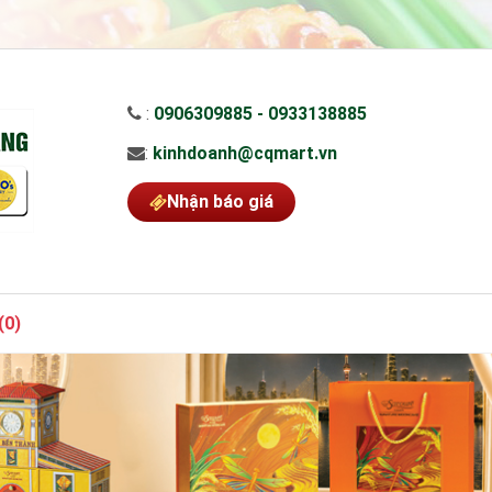
:
0906309885 - 0933138885
:
kinhdoanh@cqmart.vn
Nhận báo giá
(
0
)