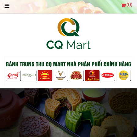
(
0
)