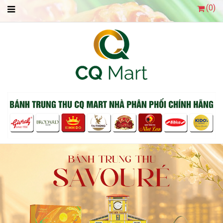
(
0
)