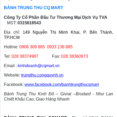
BÁNH TRUNG THU CQ MART
Công Ty Cổ Phần Đầu Tư Thương Mại Dịch Vụ TVA
   MST: 
0315818543
Địa chỉ:
149 Nguyễn Thị Minh Khai, P. Bến Thành, 
TP.HCM
Hotline: 
0906 309 885 
0933 138 885 
Tel: 
028 38374987
            Fax: 
028 38360973
Email : 
kinhdoanh@cqmart.vn
Website: 
trungthu.congquynh.vn
Facebook:
www.facebook.com/banhtrungthucqmart
Bánh Trung Thu Kinh Đô – Givral –Brodard - Như Lan 
Chiết Khấu Cao, Giao Hàng Nhanh