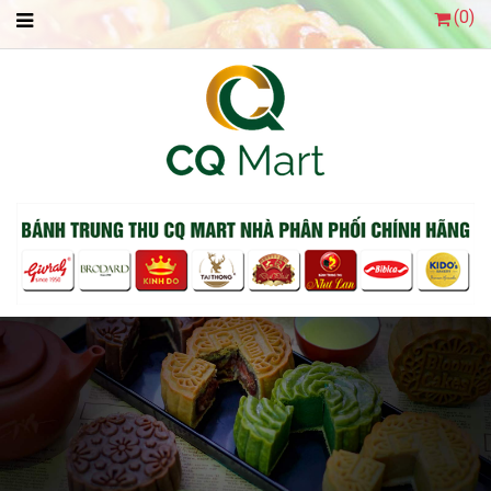
(
0
)