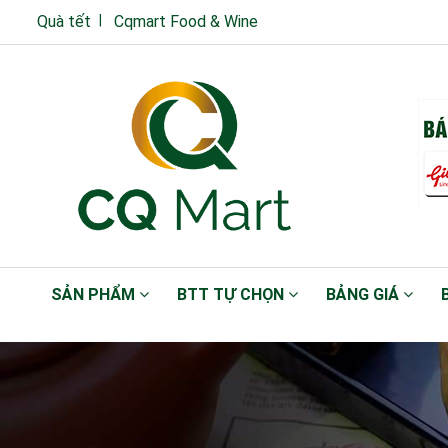
Quà tết
Cqmart Food & Wine
SẢN PHẨM
BTT TỰ CHỌN
BẢNG GIÁ