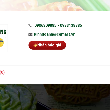
:
0906309885 - 0933138885
:
kinhdoanh@cqmart.vn
Nhận báo giá
(
0
)