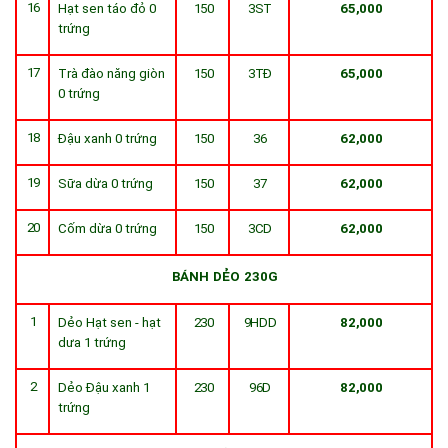
16
Hạt sen táo đỏ 0
150
3ST
65,000
trứng
17
Trà đào năng giòn
150
3TĐ
65,000
0 trứng
18
Đậu xanh 0 trứng
150
36
62,000
19
Sữa dừa 0 trứng
150
37
62,000
20
Cốm dừa 0 trứng
150
3CD
62,000
BÁNH
DẺO
230G
1
Dẻo Hạt sen - hạt
230
9HDD
82,000
dưa 1 trứng
2
Dẻo Đậu xanh 1
230
96D
82,000
trứng