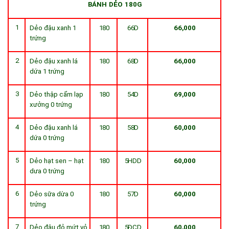
BÁNH
DẺO
180G
1
Dẻo đậu xanh 1
180
66D
66,000
trứng
2
Dẻo đậu xanh lá
180
68D
66,000
dứa 1 trứng
3
Dẻo thập cẩm lạp
180
54D
69,000
xưởng 0 trứng
4
Dẻo đậu xanh lá
180
58D
60,000
dứa 0 trứng
5
Dẻo hạt sen – hạt
180
5HDD
60,000
dưa 0 trứng
6
Dẻo sữa dừa 0
180
57D
60,000
trứng
7
Dẻo đậu đỏ mứt vỏ
180
5ĐCD
60,000