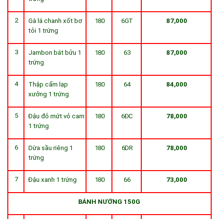
2
Gà lá chanh xốt bơ
180
6GT
87,000
tỏi 1 trứng
3
Jambon bát bửu 1
180
63
87,000
trứng
4
Thập cẩm lạp
180
64
84,000
xưởng 1 trứng
5
Đậu đỏ mứt vỏ cam
180
6ĐC
78,000
1 trứng
6
Dừa sầu riêng 1
180
6DR
78,000
trứng
7
Đậu xanh 1 trứng
180
66
73,000
BÁNH NƯỚNG 150G