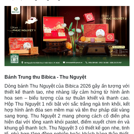
Bánh Trung thu Bibica - Thu Nguyệt
Dòng bánh Thu Nguyệt của Bibica 2026 gây ấn tượng với
thiết kế thanh tao, nhẹ nhàng lấy cảm hứng từ hình ảnh
hoa sen – biểu tượng của sự thuần khiết và thanh cao.
Hộp Thu Nguyệt 1 nổi bật với sắc trắng ngà tinh khôi, kết
hợp hình ảnh đóa sen mềm mại và tên thư pháp dát vàng
sang trọng. Thu Nguyệt 2 mang phong cách cổ điển pha
hiện đại với tông xanh khói pastel, điểm xuyết chim én và
khung gỗ thanh lịch. Thu Nguyệt 3 có thiết kế gọn nhẹ, tinh
tế, phù hợp tặng đồng nghiệp hoặc khách hàng thân thiết,