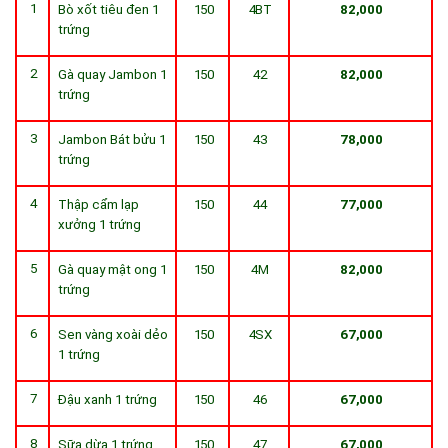
1
Bò xốt tiêu đen 1
150
4BT
82,000
trứng
2
Gà quay Jambon 1
150
42
82,000
trứng
3
Jambon Bát bửu 1
150
43
78,000
trứng
4
Thập cẩm lạp
150
44
77,000
xưởng 1 trứng
5
Gà quay mật ong 1
150
4M
82,000
trứng
6
Sen vàng xoài dẻo
150
4SX
67,000
1 trứng
7
Đậu xanh 1 trứng
150
46
67,000
8
Sữa dừa 1 trứng
150
47
67,000