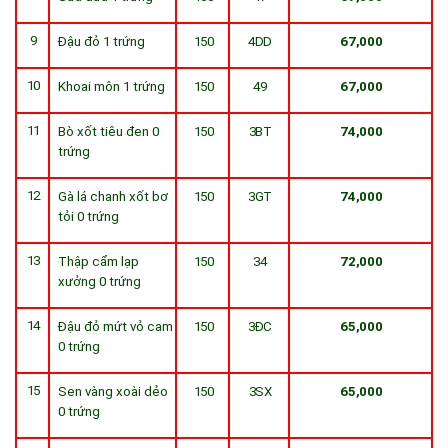
9
Đậu đỏ 1 trứng
150
4DD
67,000
10
Khoai môn 1 trứng
150
49
67,000
11
Bò xốt tiêu đen 0
150
3BT
74,000
trứng
12
Gà lá chanh xốt bơ
150
3GT
74,000
tỏi 0 trứng
13
Thập cẩm lạp
150
34
72,000
xưởng 0 trứng
14
Đậu đỏ mứt vỏ cam
150
3ĐC
65,000
0 trứng
15
Sen vàng xoài dẻo
150
3
SX
65,000
0 trứng