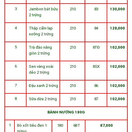
3
Jambon bát bửu
210
83
130,000
2 trứng
4
Thập cẩm lạp
210
84
128,000
xưởng 2 trứng
5
Trà đào năng
210
8TĐ
102,000
giòn 2 trứng
6
Sen vàng xoài
210
8SX
102,000
dẻo 2 trứng
7
Đậu xanh 2 trứng
210
86
102,000
8
Sữa dừa 2 trứng
210
87
102,000
BÁNH NƯỚNG 180G
1
Bò xốt tiêu đen 1
180
6BT
87,000
trứng