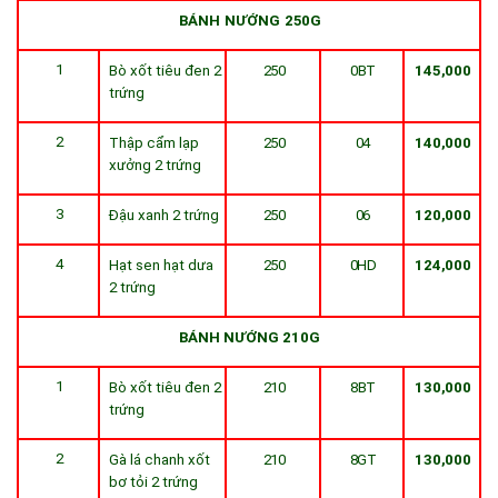
BÁNH
NƯỚNG
250G
1
Bò xốt tiêu đen 2
250
0BT
145,000
trứng
2
Thập cẩm lạp
250
04
140,000
xưởng 2 trứng
3
Đậu xanh 2 trứng
250
06
120,000
4
Hạt sen hạt dưa
250
0HD
124,000
2 trứng
BÁNH NƯỚNG 210G
1
Bò xốt tiêu đen 2
210
8BT
130,000
trứng
2
Gà lá chanh xốt
210
8GT
130,000
bơ tỏi 2 trứng