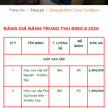
Trang chủ
Bảng giá
Bảng giá Bánh Trung Thu Bibica
BẢNG GIÁ BÁNH TRUNG THU BIBICA 2026
MÃ
STT
TÊN
BÁNH
T.
LƯỢNG
ĐƠN
GIÁ
BÁNH
(g)
HỘP
CAO
CẤP
1
Hộp
cao
cấp
Đế
960
D
N
2,600,000
Nguyệt
-
8
bánh/
hộp
2
Hộp cao cấp Phú
800
PQ
1,600,000
Quý Đoàn Viên –
8 bánh/ hộp