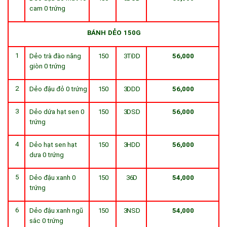
cam 0 trứng
BÁNH
DẺO
150G
1
Dẻo trà đào năng
150
3TĐD
56,000
giòn 0 trứng
2
Dẻo đậu đỏ 0 trứng
150
3DDD
56,000
3
Dẻo dứa hạt sen 0
150
3DSD
56,000
trứng
4
Dẻo hạt sen hạt
150
3HDD
56,000
dưa 0 trứng
5
Dẻo đậu xanh 0
150
36D
54,000
trứng
6
Dẻo đậu xanh ngũ
150
3NSD
54,000
sắc 0 trứng