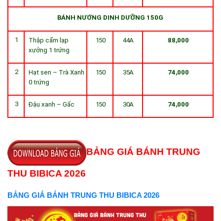
BÁNH
NƯỚNG DINH DƯỠNG
150G
1
Thập cẩm lạp
150
44A
88,000
xưởng 1 trứng
2
Hạt sen – Trà Xanh
150
35A
74,000
0 trứng
3
Đậu xanh – Gấc
150
30A
74,000
BẢNG GIÁ BÁNH TRUNG
THU BIBICA 2026
BẢNG GIÁ BÁNH TRUNG THU BIBICA 2026