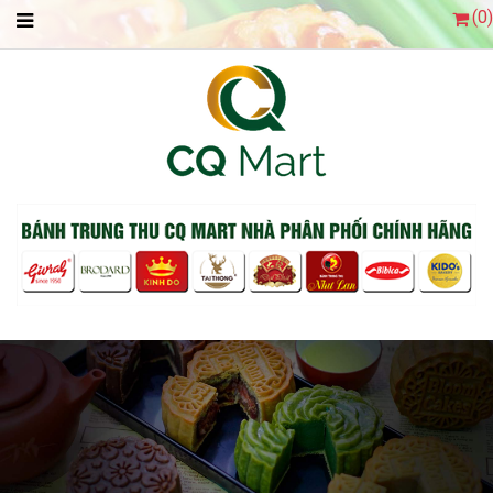
(
0
)