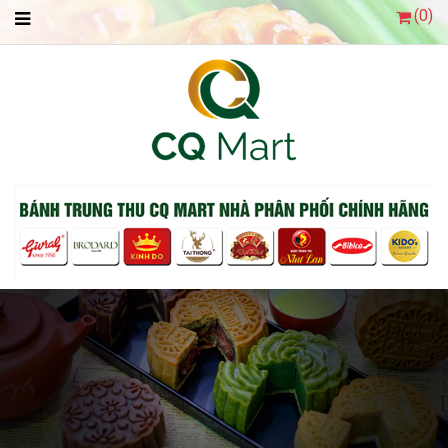
(
0
)