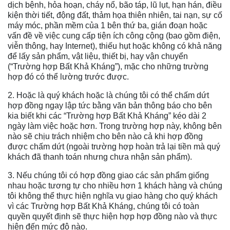
dịch bệnh, hỏa hoạn, cháy nổ, bão táp, lũ lụt, hạn hán, điều
kiện thời tiết, động đất, thảm họa thiên nhiên, tai nạn, sự cố
máy móc, phần mềm của 1 bên thứ ba, gián đoạn hoặc
vấn đề về việc cung cấp tiện ích công cộng (bao gồm điện,
viễn thông, hay Internet), thiếu hụt hoặc không có khả năng
để lấy sản phẩm, vật liệu, thiết bị, hay vận chuyển
(“Trường hợp Bất Khả Kháng”), mặc cho những trường
hợp đó có thể lường trước được.
2. Hoặc là quý khách hoặc là chúng tôi có thể chấm dứt
hợp đồng ngay lập tức bằng văn bản thông báo cho bên
kia biết khi các “Trường hợp Bất Khả Kháng” kéo dài 2
ngày làm việc hoặc hơn. Trong trường hợp này, không bên
nào sẽ chịu trách nhiệm cho bên nào cả khi hợp đồng
được chấm dứt (ngoài trường hợp hoàn trả lại tiền mà quý
khách đã thanh toán nhưng chưa nhận sản phẩm).
3. Nếu chúng tôi có hợp đồng giao các sản phẩm giống
nhau hoặc tương tự cho nhiều hơn 1 khách hàng và chúng
tôi không thể thực hiện nghĩa vụ giao hàng cho quý khách
vì các Trường hợp Bất Khả Kháng, chúng tôi có toàn
quyền quyết định sẽ thực hiện hợp hợp đồng nào và thực
hiện đến mức độ nào.