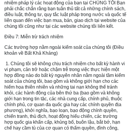
nhiệm pháp lý các hoạt động của bạn tại CHÚNG TÔI Bạn
phải chắc chắn rằng bạn tuân thủ tất cả những chính sách,
điều luật, thông tư, quy tắc luật pháp trong nước và quốc tế
liên quan đến việc bạn mua, bán, giao dịch tại website của
chúng tôi cũng như tại các website chúng tôi liên kết.
Điều 7: Miễn trừ trách nhiệm
Các trường hợp nằm ngoài kiểm soát của chúng tôi (Điều
khoản về Bất Khả Kháng)
1. Chúng tôi sẽ không chịu trách nhiệm cho bất kỳ hành vi
vi phạm, cản trở hoặc chậm trễ trong việc thực hiện một
hợp đồng nào do bất kỳ nguyên nhân nằm ngoài tầm kiểm
soát của chúng tôi, bao gồm và không giới hạn cho các
hiểm họa thiên nhiên và những tai nạn không thể tránh
khỏi, các hành động của bên thứ ba (bao gồm và không
giới hạn trong tin tặc, các nhà cung cấp, chính phủ, thuộc
chính phủ, cơ quan đa quốc gia hay các chính quyền địa
phương), khởi nghĩa, bạo loạn, bạo động chính quyền,
chiến tranh, thù địch, hoạt động hiếu chiến, các trường
hợp quốc gia khẩn cấp, khủng bố, buôn lậu, bắt bớ, hạn
chế hay cầm tù của cơ quan có thẩm quyền, đình công,