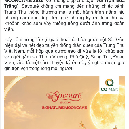
MOONCAKE 2026
” với thông điệp chủ đạo “
Vui Trọn Mùa
Trăng
”, Savouré không chỉ mang đến những chiếc bánh
Trung Thu thông thường mà là một hành trình nâng niu
những cảm xúc đẹp, lưu giữ những ký ức tuổi thơ và
khoảnh khắc sum vầy thiêng liêng dưới ánh trăng đoàn
viên.
Lấy cảm hứng từ sự giao thoa hài hòa giữa một Sài Gòn
hiện đại và nét đẹp truyền thống thân quen của Trung Thu
Việt Nam, mỗi hộp quà được trao đi vừa là lời chúc trọn
vẹn gửi gắm sự Thịnh Vượng, Phú Quý, Sung Túc, Đoàn
Viên, vừa là một câu chuyện ký ức đầy ý nghĩa được giữ
gìn trọn vẹn trong lòng mỗi người.