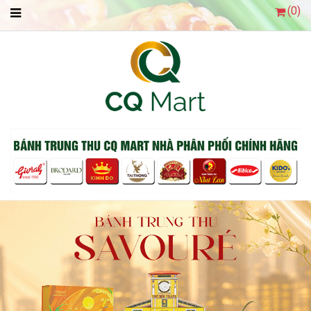
(
0
)