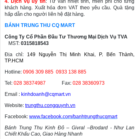
4. Dịch vụ uy tín
: Tư vấn nhiệt tình, miễn phí cho từng
khách hàng. Xuất hóa đơn VAT theo yêu cầu. Quà tặng
hấp dẫn cho người liên hệ đặt hàng.
BÁNH TRUNG THU CQ MART
Công Ty Cổ Phần Đầu Tư Thương Mại Dịch Vụ TVA
   MST: 
0315818543
Địa chỉ:
149 Nguyễn Thị Minh Khai, P. Bến Thành, 
TP.HCM
Hotline: 
0906 309 885 
0933 138 885 
Tel: 
028 38374987
            Fax: 
028 38360973
Email : 
kinhdoanh@cqmart.vn
Website: 
trungthu.congquynh.vn
Facebook:
www.facebook.com/banhtrungthucqmart
Bánh Trung Thu Kinh Đô – Givral –Brodard - Như Lan 
Chiết Khấu Cao, Giao Hàng Nhanh