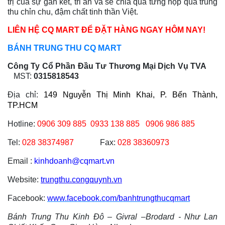
trị của sự gắn kết, tri ân và sẻ chia qua từng hộp quà trung
thu chỉn chu, đậm chất tinh thần Việt.
LIÊN HỆ CQ MART ĐỂ ĐẶT HÀNG NGAY HÔM NAY!
BÁNH TRUNG THU CQ MART
Công Ty Cổ Phần Đầu Tư Thương Mại Dịch Vụ TVA
MST:
0315818543
Địa chỉ:
149 Nguyễn Thị Minh Khai, P. Bến Thành,
TP.HCM
Hotline:
0906 309 885
0933 138 885 0906 986 885
Tel:
028 38374987
Fax:
028 38360973
Email :
kinhdoanh@cqmart.vn
Website:
trungthu.congquynh.vn
Facebook:
www.facebook.com/banhtrungthucqmart
Bánh Trung Thu Kinh Đô – Givral –Brodard - Như Lan