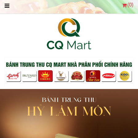
(
0
)