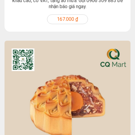
khấu cao, có VAT, tặng áo mưa. Gọi 0906 309 885 để
nhận báo giá ngay.
167.000 ₫