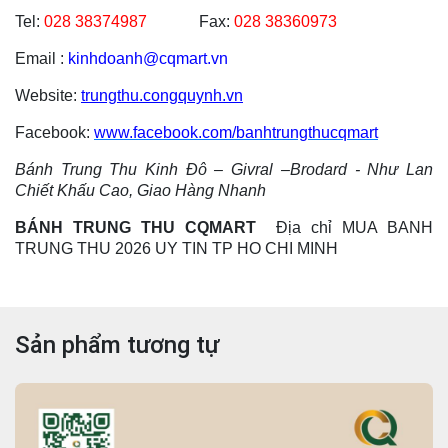
Tel:
028 38374987
Fax:
028 38360973
Email :
kinhdoanh@cqmart.vn
Website:
trungthu.congquynh.vn
Facebook:
www.facebook.com/banhtrungthucqmart
Bánh Trung Thu Kinh Đô – Givral –Brodard - Như Lan
Chiết Khấu Cao, Giao Hàng Nhanh
BÁNH TRUNG THU CQMART
Địa chỉ MUA BANH
TRUNG THU 2026 UY TIN TP HO CHI MINH
Sản phẩm tương tự