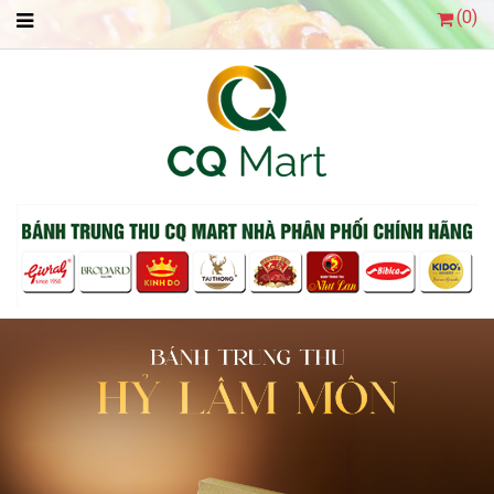
(
0
)