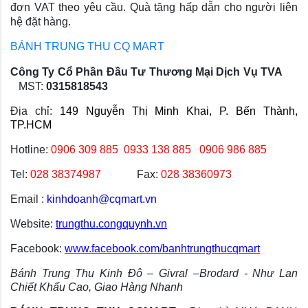
đơn VAT theo yêu cầu. Quà tặng hấp dẫn cho người liên
hệ đặt hàng.
BÁNH TRUNG THU CQ MART
Công Ty Cổ Phần Đầu Tư Thương Mại Dịch Vụ TVA
MST:
0315818543
Địa chỉ:
149 Nguyễn Thị Minh Khai, P. Bến Thành,
TP.HCM
Hotline:
0906 309 885
0933 138 885 0906 986 885
Tel:
028 38374987
Fax:
028 38360973
Email :
kinhdoanh@cqmart.vn
Website:
trungthu.congquynh.vn
Facebook:
www.facebook.com/banhtrungthucqmart
Bánh Trung Thu Kinh Đô – Givral –Brodard - Như Lan
Chiết Khấu Cao, Giao Hàng Nhanh