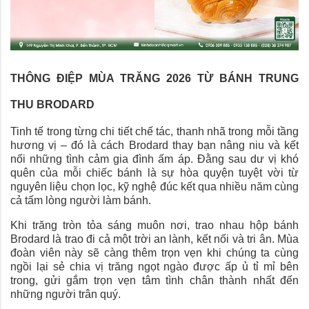
THÔNG ĐIỆP MÙA TRĂNG 2026 TỪ BÁNH TRUNG
THU BRODARD
Tinh tế trong từng chi tiết chế tác, thanh nhã trong mỗi tầng
hương vị – đó là cách Brodard thay bạn nâng niu và kết
nối những tình cảm gia đình ấm áp. Đằng sau dư vị khó
quên của mỗi chiếc bánh là sự hòa quyện tuyệt vời từ
nguyên liệu chọn lọc, kỹ nghệ đúc kết qua nhiều năm cùng
cả tấm lòng người làm bánh.
Khi trăng tròn tỏa sáng muôn nơi, trao nhau hộp bánh
Brodard là trao đi cả một trời an lành, kết nối và tri ân. Mùa
đoàn viên này sẽ càng thêm trọn vẹn khi chúng ta cùng
ngồi lại sẻ chia vị trăng ngọt ngào được ấp ủ tỉ mỉ bên
trong, gửi gắm trọn vẹn tâm tình chân thành nhất đến
những người trân quý.