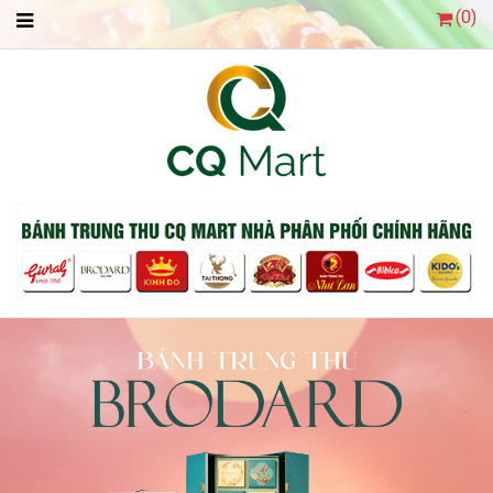
(
0
)