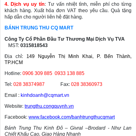
4. Dịch vụ uy tín
: Tư vấn nhiệt tình, miễn phí cho từng
khách hàng. Xuất hóa đơn VAT theo yêu cầu. Quà tặng
hấp dẫn cho người liên hệ đặt hàng.
BÁNH TRUNG THU CQ MART
Công Ty Cổ Phần Đầu Tư Thương Mại Dịch Vụ TVA
   MST: 
0315818543
Địa chỉ:
149 Nguyễn Thị Minh Khai, P. Bến Thành, 
TP.HCM
Hotline: 
0906 309 885 
0933 138 885 
Tel: 
028 38374987
            Fax: 
028 38360973
Email : 
kinhdoanh@cqmart.vn
Website: 
trungthu.congquynh.vn
Facebook:
www.facebook.com/banhtrungthucqmart
Bánh Trung Thu Kinh Đô – Givral –Brodard - Như Lan 
Chiết Khấu Cao, Giao Hàng Nhanh