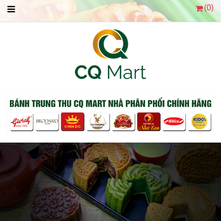
(
0
)