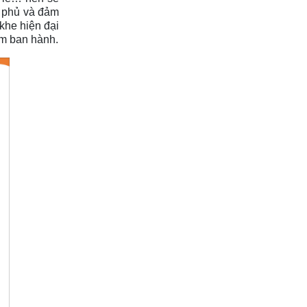
h phủ và đảm
khe hiện đại
am ban hành.