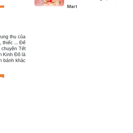
Mart
rung thu của
thiếc ... Để
u chuyện Tết
h Kinh Đô là
ân bánh khác