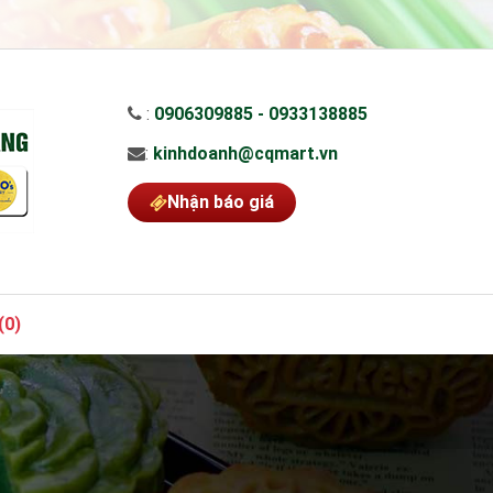
:
0906309885 - 0933138885
:
kinhdoanh@cqmart.vn
Nhận báo giá
(
0
)