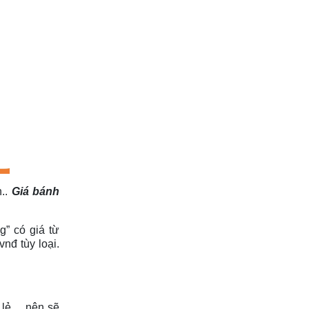
h..
Giá bánh
g” có giá từ
nđ tùy loại.
n lẻ… nên sẽ