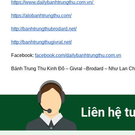
https://www.dailybanhtrungthu.com.vn/ 
https://alobanhtrungthu.com/
http://banhtrungthubrodard.net/
http://banhtrungthugivral.net/
Facebook:
facebook.com/dailybanhtrungthu.com.vn
Bánh Trung Thu Kinh Đô – Givral –Brodard – Như Lan C
Liên hệ t