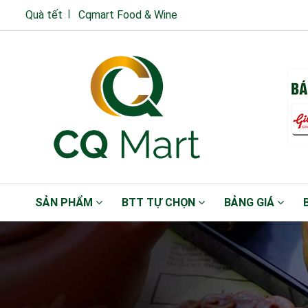
Quà tết
Cqmart Food & Wine
SẢN PHẨM
BTT TỰ CHỌN
BẢNG GIÁ