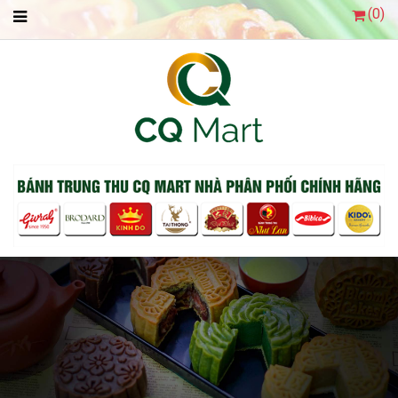
(
0
)