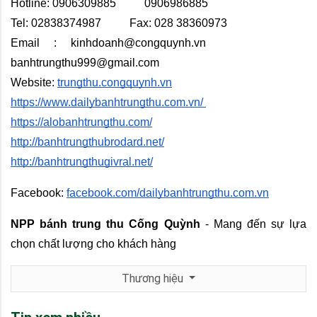
Hotline: 0906309885          0906986885 
Tel: 02838374987          Fax: 028 38360973
Email : kinhdoanh@congquynh.vn         
banhtrungthu999@gmail.com
Website:
trungthu.congquynh.vn
https://www.dailybanhtrungthu.com.vn/ 
https://alobanhtrungthu.com/
http://banhtrungthubrodard.net/
http://banhtrungthugivral.net/
Facebook:
facebook.com/dailybanhtrungthu.com.vn
NPP bánh trung thu Cống Quỳnh
 - Mang đến sự lựa 
chọn chất lượng cho khách hàng
Thương hiệu