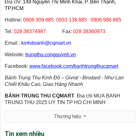
Địa chỉ:
149 Nguyễn Thị Minh Khai, P. Bến Thành,
TP.HCM
Hotline:
0906 309 885
0933 138 885 0906 986 885
Tel:
028 38374987
Fax:
028 38360973
Email :
kinhdoanh@cqmart.vn
Website:
trungthu.congquynh.vn
Facebook:
www.facebook.com/banhtrungthucqmart
Bánh Trung Thu Kinh Đô – Givral –Brodard - Như Lan
Chiết Khấu Cao, Giao Hàng Nhanh
BÁNH TRUNG THU CQMART
Địa chỉ MUA BANH
TRUNG THU 2025 UY TIN TP HO CHI MINH
Thương hiệu
Tin xem nhiều