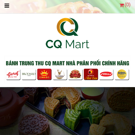
(
0
)