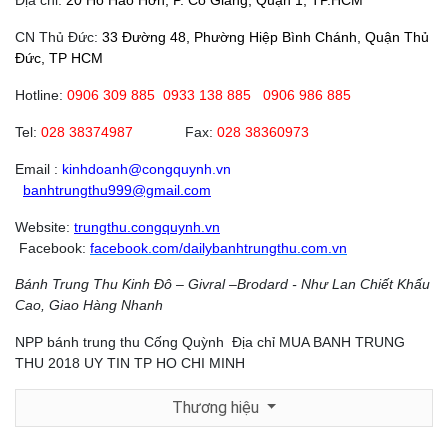
CN Thủ Đức:
33 Đường 48, Phường Hiệp Bình Chánh, Quận Thủ
Đức, TP HCM
Hotline:
0906 309 885
0933 138 885 0906 986 885
Tel:
028 38374987
Fax:
028 38360973
Email :
kinhdoanh@congquynh.vn
banhtrungthu999@gmail.com
Website:
trungthu.congquynh.vn
Facebook:
facebook.com/dailybanhtrungthu.com.vn
Bánh Trung Thu Kinh Đô – Givral –Brodard - Như Lan Chiết Khấu
Cao, Giao Hàng Nhanh
NPP bánh trung thu Cống Quỳnh
Địa chỉ MUA BANH TRUNG
THU 2018 UY TIN TP HO CHI MINH
Thương hiệu