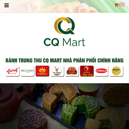
(
0
)