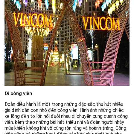
Đi công viên
Đoàn diễu hành là một trong những đặc sắc thu hút nhiều
gia đình dẫn con nhỏ đến công viên. Hình ảnh những chiếc
xe lồng đèn to lớn nối đuôi nhau di chuyển xung quanh công
viên, kèm theo những bài hát thiếu nhi và đoàn người nhảy
múa khiến không khí vô cùng rộn ràng và hoành tráng. Công