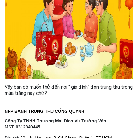
Vậy bạn có muốn thử đến nơi “ gia đình” đón trung thu trong
mùa trăng này chứ?
NPP BÁNH TRUNG THU CỐNG QUỲNH
Công Ty TNHH Thương Mại Dịch Vụ Trường Vân
MST:
0312840445
Địa chỉ:
20 Hồ Hảo Hớn, P. Cô Giang, Quận 1, TP.HCM