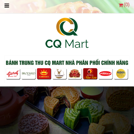
(
0
)