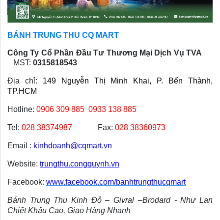
BÁNH TRUNG THU CQ MART
Công Ty Cổ Phần Đầu Tư Thương Mại Dịch Vụ TVA
MST:
0315818543
Địa chỉ:
149 Nguyễn Thị Minh Khai, P. Bến Thành,
TP.HCM
Hotline:
0906 309 885
0933 138 885
Tel:
028 38374987
Fax:
028 38360973
Email :
kinhdoanh@cqmart.vn
Website:
trungthu.congquynh.vn
Facebook:
www.facebook.com/banhtrungthucqmart
Bánh Trung Thu Kinh Đô – Givral –Brodard - Như Lan
Chiết Khấu Cao, Giao Hàng Nhanh