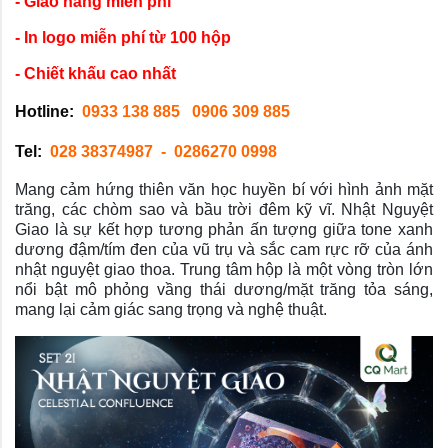
- Giao hàng miễn phí
- In logo miễn phí từ 100 hộp
- Chiết khấu cao nhất
Hotline:
0933 138 885
0906 309 885
Tel:
028 38374987
- 0286270 0998
Mang cảm hứng thiên văn học huyền bí với hình ảnh mặt
trăng, các chòm sao và bầu trời đêm kỹ vĩ. Nhật Nguyệt
Giao là sự kết hợp tương phản ấn tượng giữa tone xanh
dương đậm/tím đen của vũ trụ và sắc cam rực rỡ của ánh
nhật nguyệt giao thoa. Trung tâm hộp là một vòng tròn lớn
nổi bật mô phỏng vầng thái dương/mặt trăng tỏa sáng,
mang lại cảm giác sang trọng và nghệ thuật.