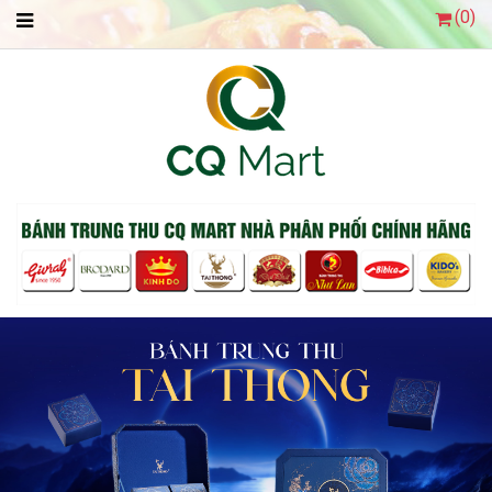
(
0
)