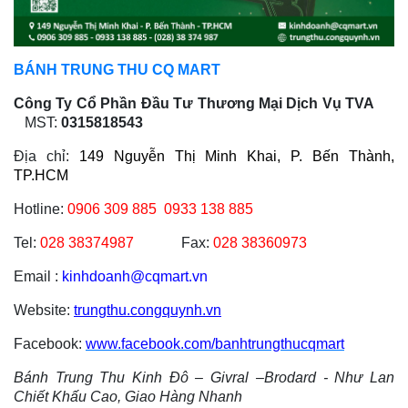
BÁNH TRUNG THU CQ MART
Công Ty Cổ Phần Đầu Tư Thương Mại Dịch Vụ TVA
MST:
0315818543
Địa chỉ:
149 Nguyễn Thị Minh Khai, P. Bến Thành,
TP.HCM
Hotline:
0906 309 885
0933 138 885
Tel:
028 38374987
Fax:
028 38360973
Email :
kinhdoanh@cqmart.vn
Website:
trungthu.congquynh.vn
Facebook:
www.facebook.com/banhtrungthucqmart
Bánh Trung Thu Kinh Đô – Givral –Brodard - Như Lan
Chiết Khấu Cao, Giao Hàng Nhanh