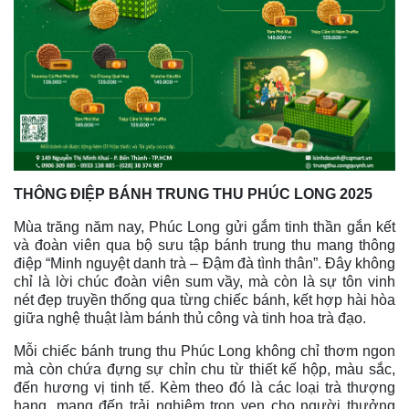
THÔNG ĐIỆP BÁNH TRUNG THU PHÚC LONG 2025
Mùa trăng năm nay, Phúc Long gửi gắm tinh thần gắn kết
và đoàn viên qua bộ sưu tập bánh trung thu mang thông
điệp “Minh nguyệt danh trà – Đậm đà tình thân”. Đây không
chỉ là lời chúc đoàn viên sum vầy, mà còn là sự tôn vinh
nét đẹp truyền thống qua từng chiếc bánh, kết hợp hài hòa
giữa nghệ thuật làm bánh thủ công và tinh hoa trà đạo.
Mỗi chiếc bánh trung thu Phúc Long không chỉ thơm ngon
mà còn chứa đựng sự chỉn chu từ thiết kế hộp, màu sắc,
đến hương vị tinh tế. Kèm theo đó là các loại trà thượng
hạng, mang đến trải nghiệm trọn vẹn cho người thưởng