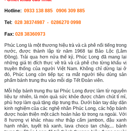
Hotline:
0933 138 885
0906 309 885
Tel:
028 38374987
- 0286270 0998
Fax:
028 38360973
Phúc Long là một thương hiệu trà và cà phê nổi tiếng trong
nước, được thành lập từ năm 1968 tại Bảo Lộc (Lâm
Đồng). Trải qua hơn nửa thế kỷ, Phúc Long đã mang lại
những giá trị đích thực về trà và cà phê cho từng khẩu vị
truyền thống của người Việt Nam. Không chỉ dừng lại ở
đó, Phúc Long còn tiếp tục ra mắt người tiêu dùng sản
phẩm bánh trung thu vào mỗi dịp Tết Đoàn viên.
Mỗi hộp bánh trung thu tại Phúc Long được làm từ nguyên
liệu tự nhiên, là món quà sức khỏe được chăm chút tỉ mỉ,
phù hợp làm quà tặng dịp trung thu. Dưới bàn tay dày dặn
kinh nghiệm của các nghệ nhân Phúc Long, các hộp bánh
được hoàn thiện một cách hoàn hảo từ trong ra ngoài. Với
8 hương vị khác nhau như thập cẩm jambon, đậu xanh
hạnh nhân, tuyết trà xanh, lava choco tan chảy,... bánh