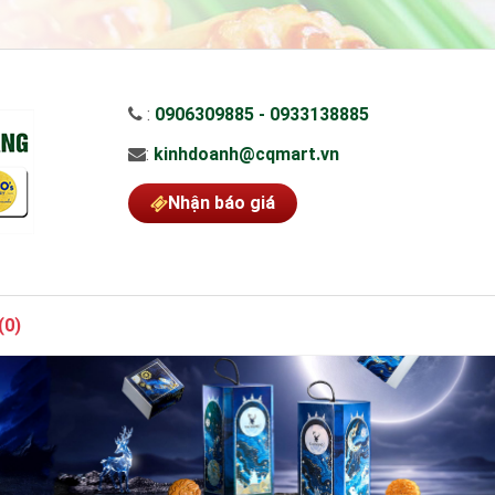
:
0906309885 - 0933138885
:
kinhdoanh@cqmart.vn
Nhận báo giá
(
0
)