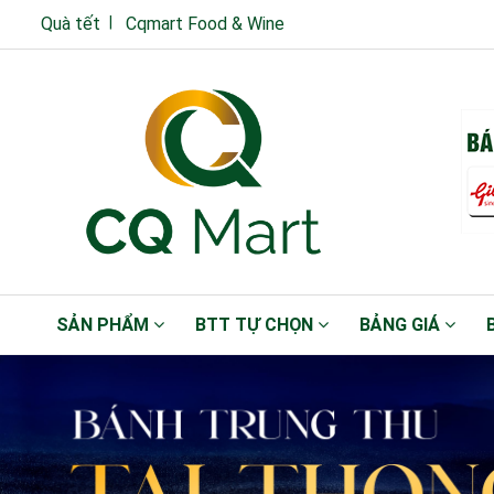
Quà tết
Cqmart Food & Wine
SẢN PHẨM
BTT TỰ CHỌN
BẢNG GIÁ