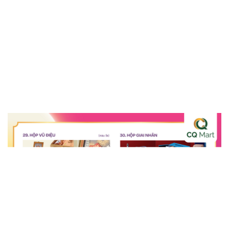
CHỦ ĐỀ CHÍNH CỦA BST BÁNH TRUNG THU MAISON
2026
Bánh Trung Thu Maison 2026 là sự kết hợp độc đáo giữa
hương vị tinh tế và thiết kế bao bì sang trọng. Lấy cảm
hứng từ những gam màu rực rỡ và họa tiết độc đáo, bộ
sưu tập mang đến một diện mạo hoàn toàn mới, phản ánh
sự sáng tạo và đổi mới không ngừng. Trải nghiệm ẩm thực
đẳng cấp và nâng tầm món quà Trung Thu của bạn cùng
Maison.