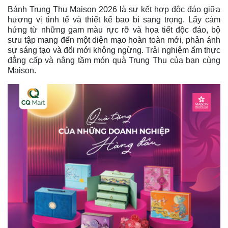
   MST: 
0315818543
Địa chỉ:
149 Nguyễn Thị Minh Khai, P. Bến Thành, 
TP.HCM
Hotline: 
0906 309 885 
0933 138 885 
Tel: 
028 38374987
            Fax: 
028 38360973
Email : 
kinhdoanh@cqmart.vn
Website: 
trungthu.congquynh.vn
Facebook:
www.facebook.com/banhtrungthucqmart
Bánh Trung Thu Kinh Đô – Givral –Brodard - Như Lan 
Chiết Khấu Cao, Giao Hàng Nhanh
BÁNH TRUNG THU CQMART
Địa chỉ MUA BANH 
TRUNG THU 2026 UY TIN TP HO CHI MINH
Sản phẩm tương tự