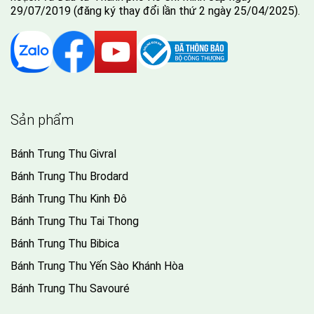
Điều kiện sử dụng
Chính sách bảo mật
Chính sách Giao Hàng
Giải quyết khiếu nại
Giấy chứng nhận vệ sinh ATTP
Liên kết
Quà tết
Cqmart Food & Wine
Báo chí