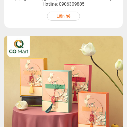
Bánh Trung Thu Maison - Dịu Dàng 2 chiết khấu cao, tặng
áo mưa, giao hàng tận nơi, xuất hóa đơn VAT. Gọi
0906309885 để nhận báo giá ưu đãi.
Liên hệ
Liên hệ tư vấn
Gửi ngay