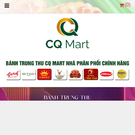
(
0
)