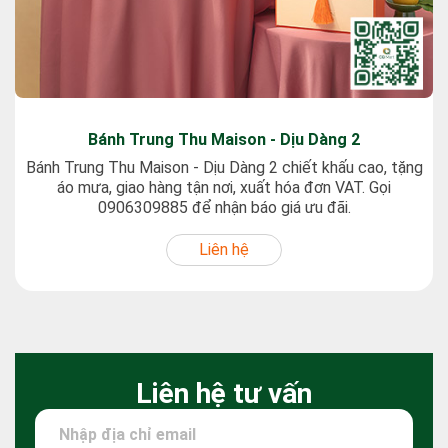
Liên hệ
Công ty: Cổ Phần Đầu Tư Thương Mại Dịch Vụ TVA
Địa chỉ: 149 Nguyễn Thị Minh Khai, Phường Bến Thành,
TP.HCM
Cửa hàng: (Mở cửa 7h30 - 21h30 các ngày trong tuần)
Điện thoại:
0906309885 - 0933138885
Điện thoại bàn:
02838374987
Email:
kinhdoanh@cqmart.vn
Giấy chứng nhận đăng ký kinh doanh: 0315818543 do Sở Kế
hoạch và Đầu tư Thành phố Hồ Chí Minh cấp ngày
29/07/2019 (đăng ký thay đổi lần thứ 2 ngày 25/04/2025).