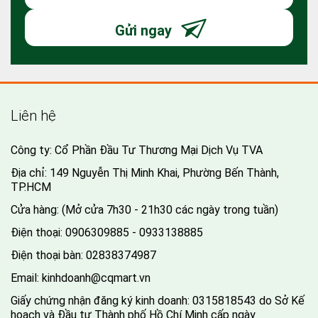
Sản phẩm
Bánh Trung Thu Givral
Bánh Trung Thu Brodard
Bánh Trung Thu Kinh Đô
Bánh Trung Thu Tai Thong
Bánh Trung Thu Bibica
Bánh Trung Thu Yến Sào Khánh Hòa
Bánh Trung Thu Savouré
Trợ giúp
Thanh Toán
Khách hàng
Bảo hành / Đổi trả hàng