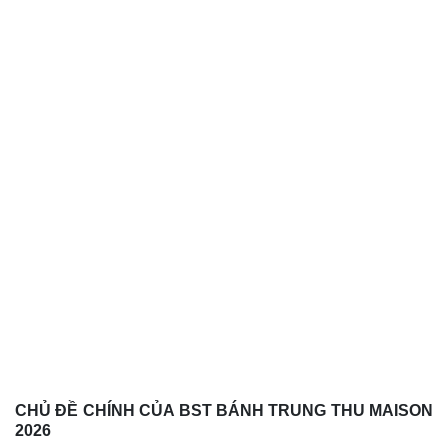
BÁNH TRUNG THU CQ MART
Công Ty Cổ Phần Đầu Tư Thương Mại Dịch Vụ TVA