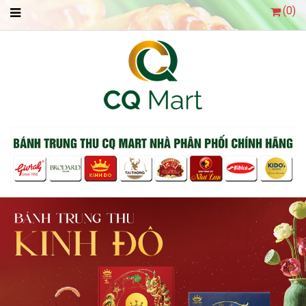
(
0
)