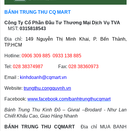
BÁNH TRUNG THU CQ MART
Công Ty Cổ Phần Đầu Tư Thương Mại Dịch Vụ TVA
MST:
0315818543
Địa chỉ:
149 Nguyễn Thị Minh Khai, P. Bến Thành,
TP.HCM
Hotline:
0906 309 885
0933 138 885
Tel:
028 38374987
Fax:
028 38360973
Email :
kinhdoanh@cqmart.vn
Website:
trungthu.congquynh.vn
Facebook:
www.facebook.com/banhtrungthucqmart
Bánh Trung Thu Kinh Đô – Givral –Brodard - Như Lan
Chiết Khấu Cao, Giao Hàng Nhanh
BÁNH TRUNG THU CQMART
Địa chỉ MUA BANH