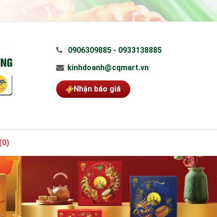
:
0906309885 - 0933138885
:
kinhdoanh@cqmart.vn
Nhận báo giá
(
0
)