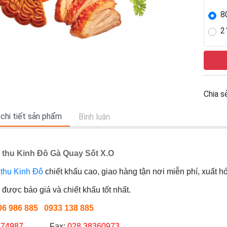
8
2
Chia sẻ
 chi tiết sản phẩm
Bình luận
 thu Kinh Đô Gà Quay Sốt X.O
thu Kinh Đô
chiết khấu cao, giao hàng tận nơi miễn phí, xuất 
được báo giá và chiết khấu tốt nhất.
906 986 885 0933 138 885
374987
Fax:
028 38360973