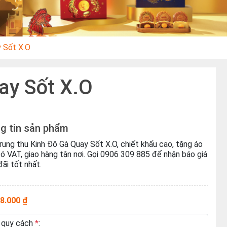
y Sốt X.O
ay Sốt X.O
g tin sản phẩm
rung thu Kinh Đô Gà Quay Sốt X.O, chiết khấu cao, tặng áo
ó VAT, giao hàng tận nơi. Gọi 0906 309 885 để nhận báo giá
đãi tốt nhất.
8.000 ₫
 quy cách
*
: