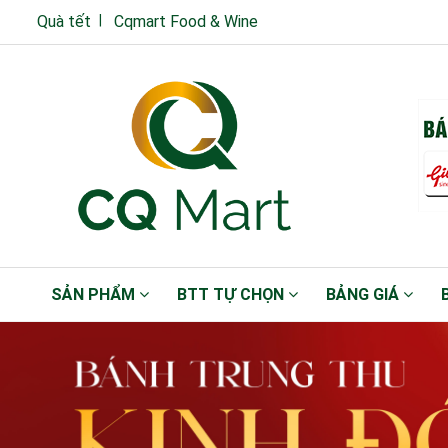
Quà tết
Cqmart Food & Wine
SẢN PHẨM
BTT TỰ CHỌN
BẢNG GIÁ