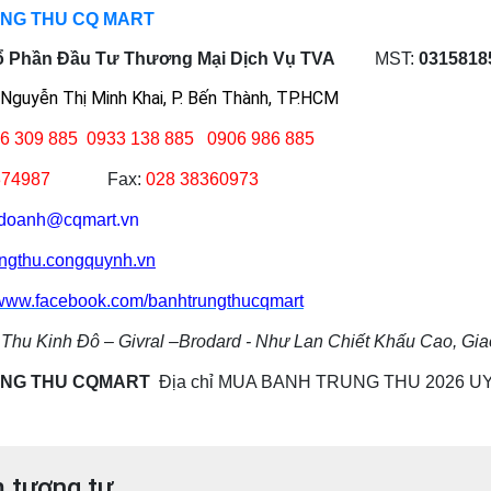
NG THU CQ MART
ổ Phần Đầu Tư Thương Mại Dịch Vụ TVA
MST:
0315818
Nguyễn Thị Minh Khai, P. Bến Thành, TP.HCM
6 309 885
0933 138 885 0906 986 885
374987
Fax:
028 38360973
hdoanh@cqmart.vn
ungthu.congquynh.vn
www.facebook.com/banhtrungthucqmart
Thu Kinh Đô – Givral –Brodard - Như Lan Chiết Khấu Cao, G
NG THU CQMART
Địa chỉ MUA BANH TRUNG THU 2026 UY
 tương tự