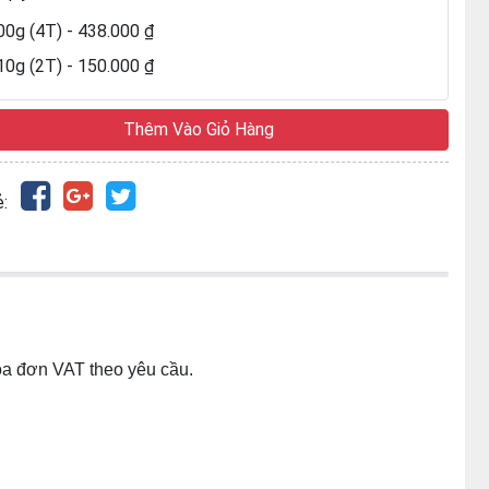
00g (4T) - 438.000 ₫
10g (2T) - 150.000 ₫
Thêm Vào Giỏ Hàng
:
hóa đơn VAT theo yêu cầu.