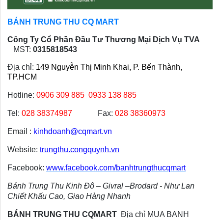
BÁNH TRUNG THU CQ MART
Công Ty Cổ Phần Đầu Tư Thương Mại Dịch Vụ TVA
MST:
0315818543
Địa chỉ:
149 Nguyễn Thị Minh Khai, P. Bến Thành,
TP.HCM
Hotline:
0906 309 885
0933 138 885
Tel:
028 38374987
Fax:
028 38360973
Email :
kinhdoanh@cqmart.vn
Website:
trungthu.congquynh.vn
Facebook:
www.facebook.com/banhtrungthucqmart
Bánh Trung Thu Kinh Đô – Givral –Brodard - Như Lan
Chiết Khấu Cao, Giao Hàng Nhanh
BÁNH TRUNG THU CQMART
Địa chỉ MUA BANH