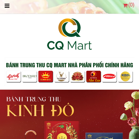
(
0
)