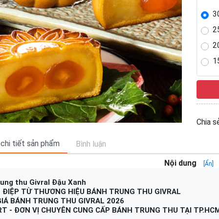
3
2
2
1
Chia sẻ
 chi tiết sản phẩm
Bình luận
Nội dung
[Ẩn]
ung thu Givral Đậu Xanh
 ĐIỆP TỪ THƯƠNG HIỆU BÁNH TRUNG THU GIVRAL
IÁ BÁNH TRUNG THU GIVRAL 2026
T - ĐƠN VỊ CHUYÊN CUNG CẤP BÁNH TRUNG THU TẠI TP.HC