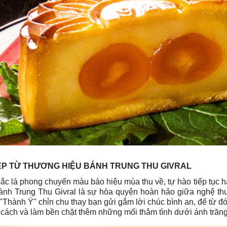
ỆP TỪ THƯƠNG HIỆU BÁNH TRUNG THU GIVRAL
ắc lá phong chuyển màu báo hiệu mùa thu về, tự hào tiếp tục h
ánh Trung Thu Givral là sự hòa quyện hoàn hảo giữa nghệ thu
 "Thành Ý" chỉn chu thay bạn gửi gắm lời chúc bình an, để từ
cách và làm bền chặt thêm những mối thâm tình dưới ánh trăng