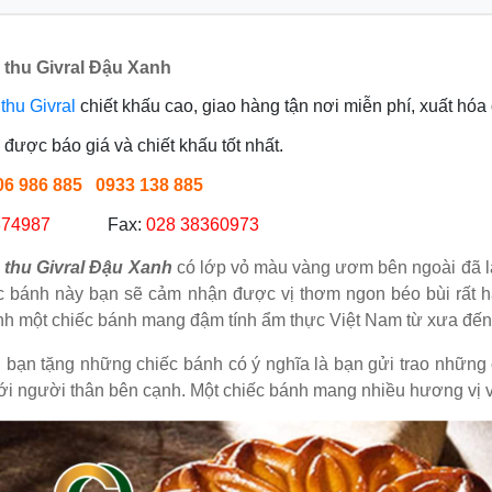
 thu Givral Đậu Xanh
thu Givral
chiết khấu cao, giao hàng tận nơi miễn phí, xuất hó
được báo giá và chiết khấu tốt nhất.
906 986 885 0933 138 885
374987
Fax:
028 38360973
 thu Givral Đậu Xanh
có lớp vỏ màu vàng ươm bên ngoài đã l
 bánh này bạn sẽ cảm nhận được vị thơm ngon béo bùi rất hấp
nh một chiếc bánh mang đậm tính ẩm thực Việt Nam từ xưa đến
i bạn tặng những chiếc bánh có ý nghĩa là bạn gửi trao những
ới người thân bên cạnh. Một chiếc bánh mang nhiều hương vị 