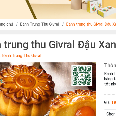
ang chủ
Bánh Trung Thu Givral
Bánh trung thu Givral Đậu X
 trung thu Givral Đậu Xa
u:
Bánh Trung Thu Givral
Thôn
Bánh t
hàng t
tốt nh
Giá:
19
Chọn