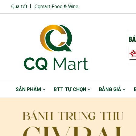
Quà tết
Cqmart Food & Wine
SẢN PHẨM
BTT TỰ CHỌN
BẢNG GIÁ