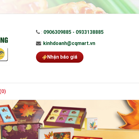
:
0906309885 - 0933138885
:
kinhdoanh@cqmart.vn
Nhận báo giá
(
0
)