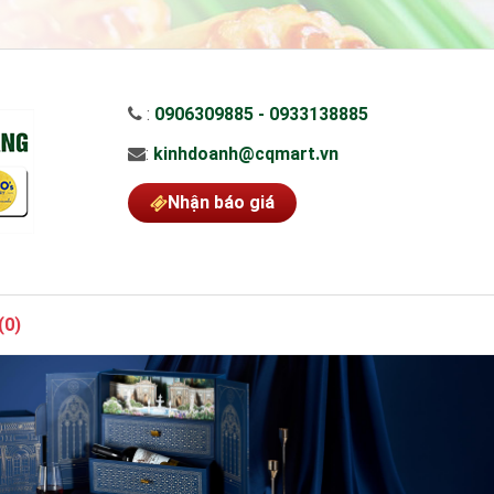
:
0906309885 - 0933138885
:
kinhdoanh@cqmart.vn
Nhận báo giá
(
0
)