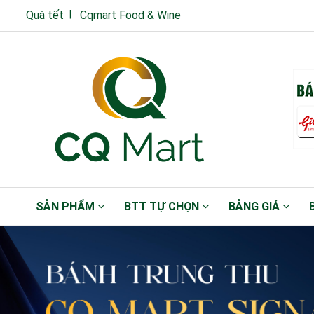
Quà tết
Cqmart Food & Wine
SẢN PHẨM
BTT TỰ CHỌN
BẢNG GIÁ