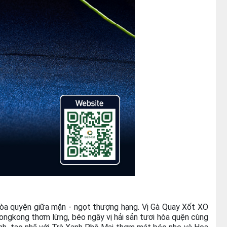
 hòa quyện giữa mặn - ngọt thượng hạng. Vị Gà Quay Xốt XO
ngkong thơm lừng, béo ngậy vị hải sản tươi hòa quện cùng