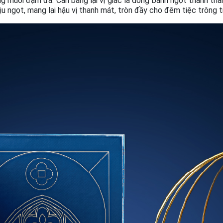
ng muối đậm đà. Cân bằng lại vị giác là dòng bánh ngọt thanh th
u ngọt, mang lại hậu vị thanh mát, tròn đầy cho đêm tiệc trông t