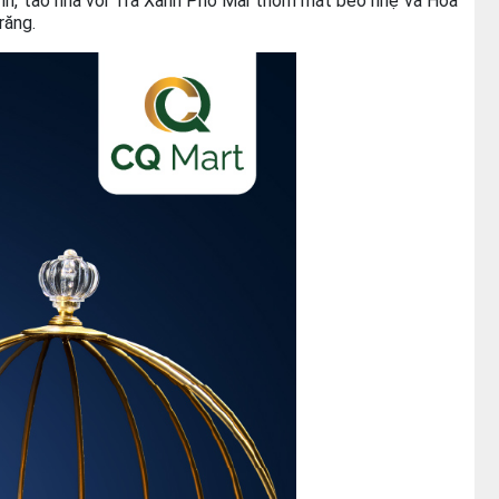
anh, tao nhã với Trà Xanh Phô Mai thơm mát béo nhẹ và Hoa
răng.