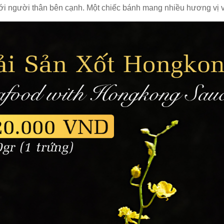
ới người thân bên cạnh. Một chiếc bánh mang nhiều hương vị 