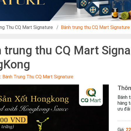
ng Thu CQ Mart Signature
Bánh trung thu CQ Mart Signatur
 trung thu CQ Mart Signa
gKong
u:
Bánh Trung Thu CQ Mart Signature
Thôn
Bánh t
hàng t
ưu đãi
Giá:
22